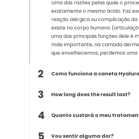
Uma das razões pelas quais o proce
exatamente o mesmo ácido. Faz exa
reação alérgica ou complicação da p
existe no corpo humano (articulaçõ
uma das principais funções dele é m
mais importante, na camada derme d
que envelhecemos, perdemos uma gr
2
Como funciona a caneta Hyalur
3
How long does the result last?
4
Quanto custará o meu tratamen
5
Vou sentir alguma dor?