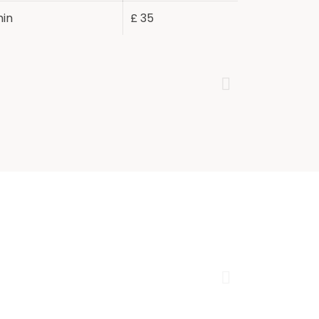
min
£ 35