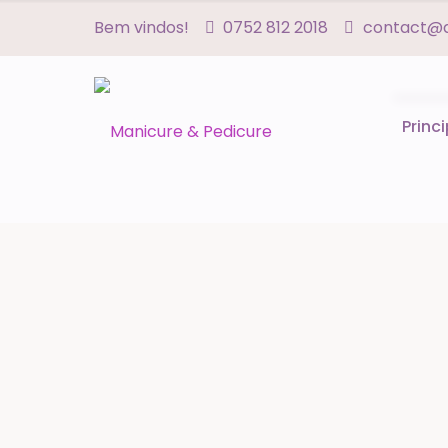
Bem vindos!
0752 812 2018
contact@a
Princ