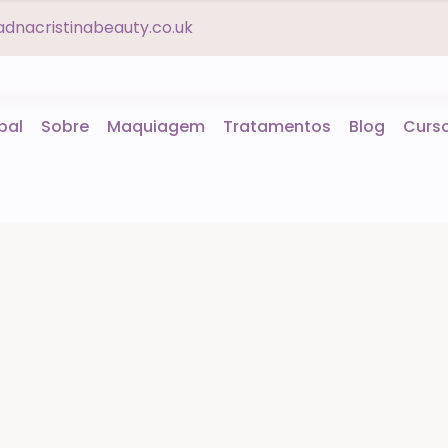
dnacristinabeauty.co.uk
ipal
Sobre
Maquiagem
Tratamentos
Blog
Curs