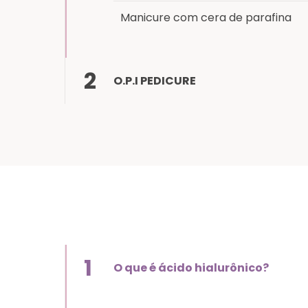
Manicure com cera de parafina
2
O.P.I PEDICURE
1
O que é ácido hialurônico?