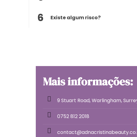
6
Existe algum risco?
Mais informações:
9 Stuart Road, Warlingham, Surr
0752 812 2018
contact@adnacristinabeauty.co.