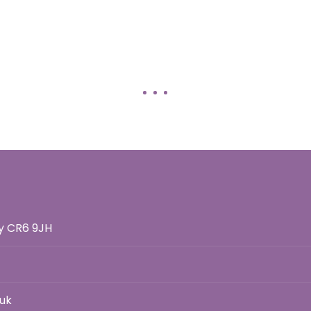
ey CR6 9JH
uk