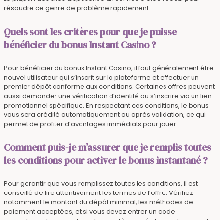
résoudre ce genre de problème rapidement.
Quels sont les critères pour que je puisse
bénéficier du bonus Instant Casino ?
Pour bénéficier du bonus Instant Casino, il faut généralement être
nouvel utilisateur qui s’inscrit sur la plateforme et effectuer un
premier dépôt conforme aux conditions. Certaines offres peuvent
aussi demander une vérification d’identité ou s’inscrire via un lien
promotionnel spécifique. En respectant ces conditions, le bonus
vous sera crédité automatiquement ou après validation, ce qui
permet de profiter d’avantages immédiats pour jouer.
Comment puis-je m’assurer que je remplis toutes
les conditions pour activer le bonus instantané ?
Pour garantir que vous remplissez toutes les conditions, il est
conseillé de lire attentivement les termes de l’offre. Vérifiez
notamment le montant du dépôt minimal, les méthodes de
paiement acceptées, et si vous devez entrer un code