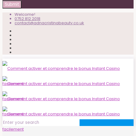
Welcome!
0752 812 2018
contact@adnacristinabeauty.co.uk