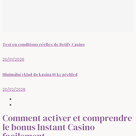
Test en conditions réelles de Betify Casino
20/01/2026
Minimální vklad do kasina 10 kc přehled
20/02/2026
Comment activer et comprendre
le bonus Instant Casino