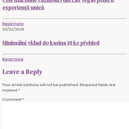
experiență unică
Read more
20/02/2026
Minimální vklad do kasina 10 kc přehled
Read more
Leave a Reply
Your email address will not be published.
Required fields are
marked
*
Comment
*