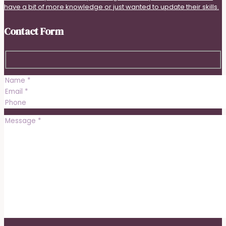
have a bit of more knowledge or just wanted to update their skills.
Contact Form