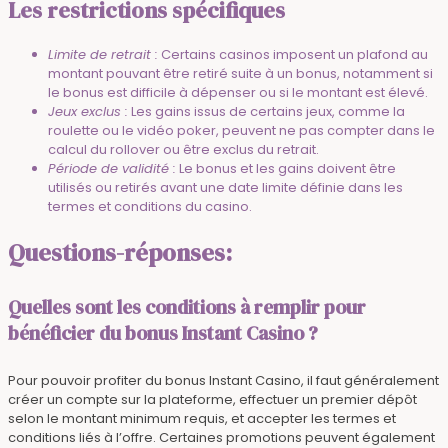
Les restrictions spécifiques
Limite de retrait :
Certains casinos imposent un plafond au
montant pouvant être retiré suite à un bonus, notamment si
le bonus est difficile à dépenser ou si le montant est élevé.
Jeux exclus :
Les gains issus de certains jeux, comme la
roulette ou le vidéo poker, peuvent ne pas compter dans le
calcul du rollover ou être exclus du retrait.
Période de validité :
Le bonus et les gains doivent être
utilisés ou retirés avant une date limite définie dans les
termes et conditions du casino.
Questions-réponses:
Quelles sont les conditions à remplir pour
bénéficier du bonus Instant Casino ?
Pour pouvoir profiter du bonus Instant Casino, il faut généralement
créer un compte sur la plateforme, effectuer un premier dépôt
selon le montant minimum requis, et accepter les termes et
conditions liés à l’offre. Certaines promotions peuvent également