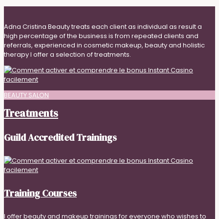
Adna Cristina Beauty treats each client as individual as result a
high percentage of the business is from repeated clients and
referrals, experienced in cosmetic makeup, beauty and holistic
therapy I offer a selection of treatments.
BEAUTY SALON
Treatments
Guild Accredited Trainings
Training Courses
I offer beauty and makeup trainings for everyone who wishes to