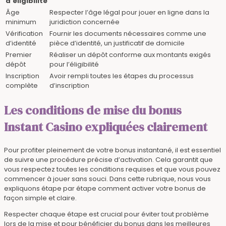
d’éligibilité
Âge
Respecter l’âge légal pour jouer en ligne dans la
minimum
juridiction concernée
Vérification
Fournir les documents nécessaires comme une
d’identité
pièce d’identité, un justificatif de domicile
Premier
Réaliser un dépôt conforme aux montants exigés
dépôt
pour l’éligibilité
Inscription
Avoir rempli toutes les étapes du processus
complète
d’inscription
Les conditions de mise du bonus
Instant Casino expliquées clairement
Pour profiter pleinement de votre bonus instantané, il est essentiel
de suivre une procédure précise d’activation. Cela garantit que
vous respectez toutes les conditions requises et que vous pouvez
commencer à jouer sans souci. Dans cette rubrique, nous vous
expliquons étape par étape comment activer votre bonus de
façon simple et claire.
Respecter chaque étape est crucial pour éviter tout problème
lors de la mise et pour bénéficier du bonus dans les meilleures