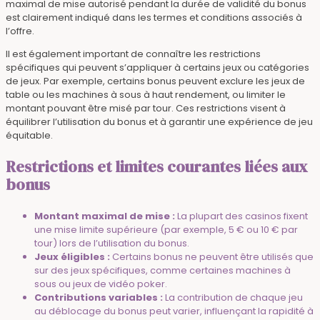
maximal de mise autorisé pendant la durée de validité du bonus
est clairement indiqué dans les termes et conditions associés à
l’offre.
Il est également important de connaître les restrictions
spécifiques qui peuvent s’appliquer à certains jeux ou catégories
de jeux. Par exemple, certains bonus peuvent exclure les jeux de
table ou les machines à sous à haut rendement, ou limiter le
montant pouvant être misé par tour. Ces restrictions visent à
équilibrer l’utilisation du bonus et à garantir une expérience de jeu
équitable.
Restrictions et limites courantes liées aux
bonus
Montant maximal de mise :
La plupart des casinos fixent
une mise limite supérieure (par exemple, 5 € ou 10 € par
tour) lors de l’utilisation du bonus.
Jeux éligibles :
Certains bonus ne peuvent être utilisés que
sur des jeux spécifiques, comme certaines machines à
sous ou jeux de vidéo poker.
Contributions variables :
La contribution de chaque jeu
au déblocage du bonus peut varier, influençant la rapidité à