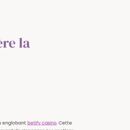
ère la
es englobant
betify casino
. Cette