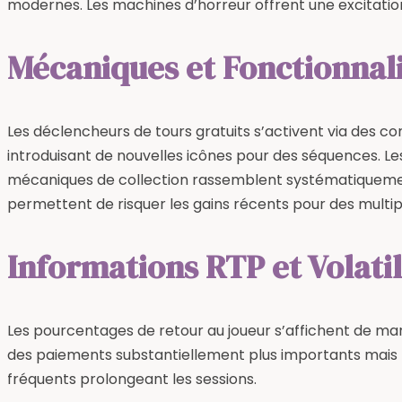
modernes. Les machines d’horreur offrent une excitati
Mécaniques et Fonctionnali
Les déclencheurs de tours gratuits s’activent via des 
introduisant de nouvelles icônes pour des séquences.
mécaniques de collection rassemblent systématiquement
permettent de risquer les gains récents pour des multipl
Informations RTP et Volatil
Les pourcentages de retour au joueur s’affichent de man
des paiements substantiellement plus importants mais pl
fréquents prolongeant les sessions.