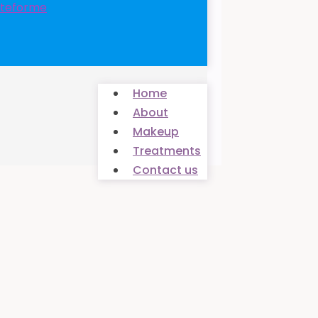
Home
About
Makeup
Treatments
Contact us