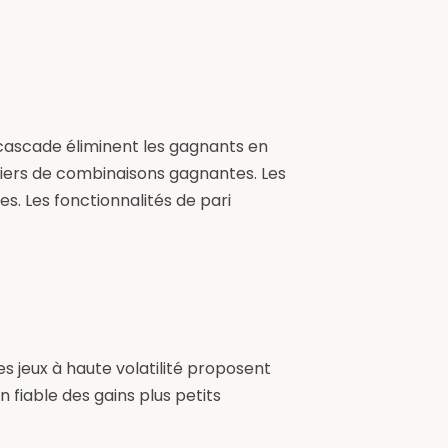
 cascade éliminent les gagnants en
iers de combinaisons gagnantes. Les
 Les fonctionnalités de pari
s jeux à haute volatilité proposent
 fiable des gains plus petits