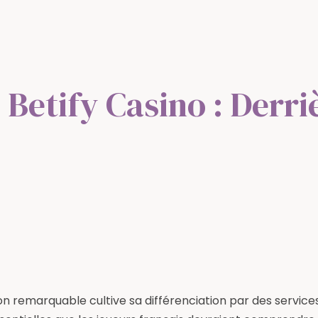
 Betify Casino : Derri
ion remarquable cultive sa différenciation par des servic