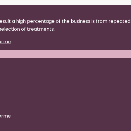
result a high percentage of the business is from repeated 
selection of treatments.