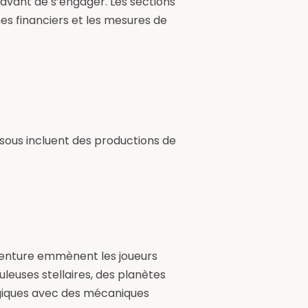
avant de s’engager. Les sections
mes financiers et les mesures de
 sous incluent des productions de
’aventure emmènent les joueurs
leuses stellaires, des planètes
algiques avec des mécaniques