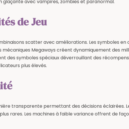
on glaçante avec vampires, zombies et paranormal.
tés de Jeu
combinaisons scatter avec améliorations. Les symboles en
 Les mécaniques Megaways créent dynamiquement des mill
 des symboles spéciaux déverrouillant des récompenses.
icateurs plus élevés.
ité
ière transparente permettant des décisions éclairées. Le
us rares. Les machines à faible variance offrent de façon