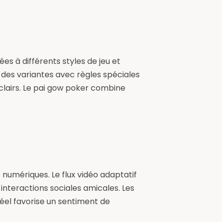
es à différents styles de jeu et
 des variantes avec règles spéciales
clairs. Le pai gow poker combine
numériques. Le flux vidéo adaptatif
interactions sociales amicales. Les
éel favorise un sentiment de