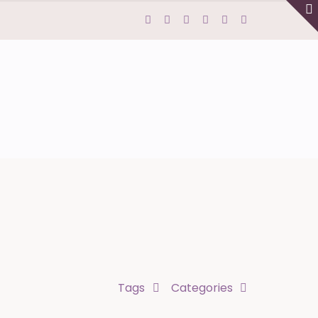
Tags
Categories