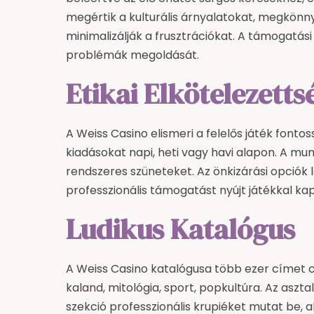
megértik a kulturális árnyalatokat, megkön
minimalizálják a frusztrációkat. A támogatási
problémák megoldását.
Etikai Elkötelezetts
A Weiss Casino elismeri a felelős játék fonto
kiadásokat napi, heti vagy havi alapon. A 
rendszeres szüneteket. Az önkizárási opciók 
professzionális támogatást nyújt játékkal k
Ludikus Katalógus
A Weiss Casino katalógusa több ezer címet 
kaland, mitológia, sport, popkultúra. Az aszt
szekció professzionális krupiéket mutat be, a