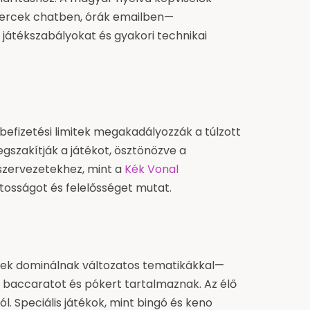
—percek chatben, órák emailben—
 játékszabályokat és gyakori technikai
 befizetési limitek megakadályozzák a túlzott
szakítják a játékot, ösztönözve a
 szervezetekhez, mint a
Kék Vonal
tosságot és felelősséget mutat.
épek dominálnak változatos tematikákkal—
et, baccaratot és pókert tartalmaznak. Az élő
l. Speciális játékok, mint bingó és keno