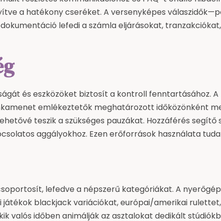
nyítve a hatékony cseréket. A versenyképes válaszidők
 dokumentáció lefedi a számla eljárásokat, tranzakciókat,
ég
sságát és eszközöket biztosít a kontroll fenntartásához. A
munkamenet emlékeztetők meghatározott időközönként meg
lehetővé teszik a szükséges pauzákat. Hozzáférés segítő
apcsolatos aggályokhoz. Ezen erőforrások használata tuda
csoportosít, lefedve a népszerű kategóriákat. A nyerőg
ali játékok blackjack variációkat, európai/amerikai rulett
kik valós időben animálják az asztalokat dedikált stúdiókbó