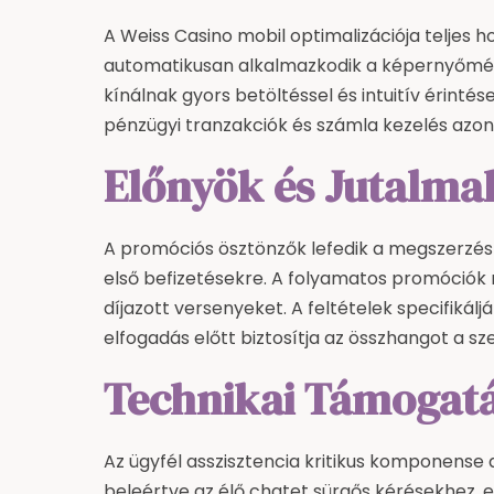
A Weiss Casino mobil optimalizációja teljes 
automatikusan alkalmazkodik a képernyőméret
kínálnak gyors betöltéssel és intuitív érintés
pénzügyi tranzakciók és számla kezelés azon
Előnyök és Jutalma
A promóciós ösztönzők lefedik a megszerzést
első befizetésekre. A folyamatos promóciók 
díjazott versenyeket. A feltételek specifikálj
elfogadás előtt biztosítja az összhangot a sz
Technikai Támogat
Az ügyfél asszisztencia kritikus komponense 
beleértve az élő chatet sürgős kérésekhez, 