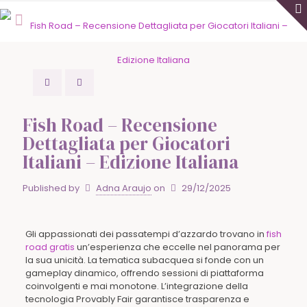
Fish Road – Recensione
Dettagliata per Giocatori
Italiani – Edizione Italiana
Published by
Adna Araujo
on
29/12/2025
Gli appassionati dei passatempi d’azzardo trovano in
fish
road gratis
un’esperienza che eccelle nel panorama per
la sua unicità. La tematica subacquea si fonde con un
gameplay dinamico, offrendo sessioni di piattaforma
coinvolgenti e mai monotone. L’integrazione della
tecnologia Provably Fair garantisce trasparenza e