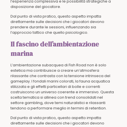
l’esperienza complessiva e le possibilità strategiche a
disposizione del giocatore.
Dal punto di vista pratico, questo aspetto impatta
direttamente sulle decisioni che i giocatori devono
prendere durante le sessioni, influenzando sia
l’approccio tattico che quello psicologico.
Il fascino dell’ambientazione
marina
L’ambientazione subacquea di Fish Road non è solo
estetica ma contribuisce a creare un’atmosfera
rilassante che contrasta con la tensione intrinseca del
gameplay. I fondali marini colorati, la fauna acquatica
stilizzata e gli effetti particellari di bolle e correnti
costruiscono un universo coerente e immersivo. Questa
scelta tematica si allinea con trend consolidati nel
settore gambling, dove temi naturalistici e rilassanti
tendono a performare meglio in termini di retention.
Dal punto di vista pratico, questo aspetto impatta
direttamente sulle decisioni che i giocatori devono