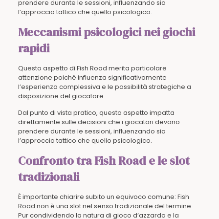
prendere durante le sessioni, influenzando sia
l’approccio tattico che quello psicologico.
Meccanismi psicologici nei giochi
rapidi
Questo aspetto di Fish Road merita particolare
attenzione poiché influenza significativamente
l’esperienza complessiva e le possibilità strategiche a
disposizione del giocatore.
Dal punto di vista pratico, questo aspetto impatta
direttamente sulle decisioni che i giocatori devono
prendere durante le sessioni, influenzando sia
l’approccio tattico che quello psicologico.
Confronto tra Fish Road e le slot
tradizionali
È importante chiarire subito un equivoco comune: Fish
Road non è una slot nel senso tradizionale del termine.
Pur condividendo la natura di gioco d’azzardo e la