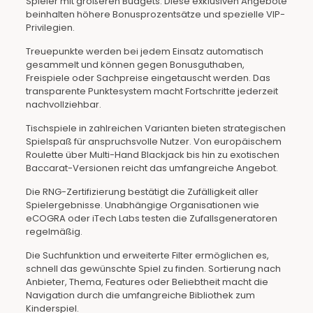
Spieler mit größeren Budgets. Diese exklusiven Angebote
beinhalten höhere Bonusprozentsätze und spezielle VIP-
Privilegien.
Treuepunkte werden bei jedem Einsatz automatisch
gesammelt und können gegen Bonusguthaben,
Freispiele oder Sachpreise eingetauscht werden. Das
transparente Punktesystem macht Fortschritte jederzeit
nachvollziehbar.
Tischspiele in zahlreichen Varianten bieten strategischen
Spielspaß für anspruchsvolle Nutzer. Von europäischem
Roulette über Multi-Hand Blackjack bis hin zu exotischen
Baccarat-Versionen reicht das umfangreiche Angebot.
Die RNG-Zertifizierung bestätigt die Zufälligkeit aller
Spielergebnisse. Unabhängige Organisationen wie
eCOGRA oder iTech Labs testen die Zufallsgeneratoren
regelmäßig.
Die Suchfunktion und erweiterte Filter ermöglichen es,
schnell das gewünschte Spiel zu finden. Sortierung nach
Anbieter, Thema, Features oder Beliebtheit macht die
Navigation durch die umfangreiche Bibliothek zum
Kinderspiel.