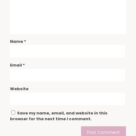
Name
*
Email
*
Website
Save my name, email, and website in this
browser for the next time I comment.