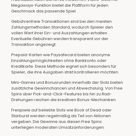
Megaways-Funktion bietet die Plattform für jeden
Geschmack das passende Spiel.
Gebührenfreie Transaktionen sind bei den meisten
Zahlungsmethoden Standard, wodurch Spieler den
vollen Wert ihrer Ein- und Auszahlungen erhalten.
Eventuelle Gebühren werden transparent vor der
Transaktion angezeigt.
Prepaid-Karten wie Paysafecard bieten anonyme
Einzahlungsmöglichkeiten ohne Bankkonto oder
Kreditkarte. Diese Methode eignet sich besonders für
Spieler, die ihre Ausgaben strikt kontrollieren möchten.
Mini-Games und Bonusrunden innerhalb der Slots bieten
zusätzliche Gewinnchancen und Abwechslung. Von Free
Spins über Pick-and-Click-Features bis hin zu Rad-
Drehungen reichen die kreativen Bonus-Mechaniken.
Freispiele auf beliebte Slots wie Book of Dead oder
Starburst werden regelmäßig als Teil von Aktionen
vergeben. Die Gewinne aus diesen Free Spins
unterliegen moderaten Umsatzanforderungen.