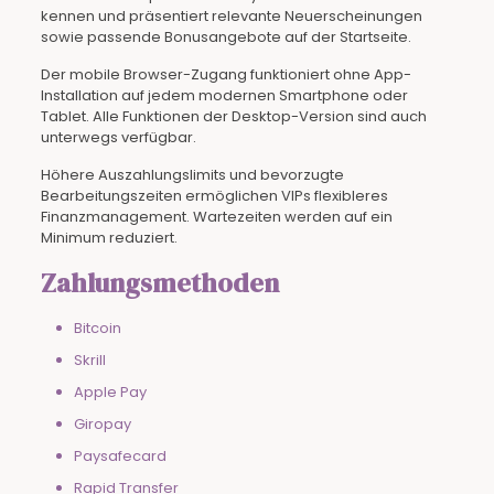
kennen und präsentiert relevante Neuerscheinungen
sowie passende Bonusangebote auf der Startseite.
Der mobile Browser-Zugang funktioniert ohne App-
Installation auf jedem modernen Smartphone oder
Tablet. Alle Funktionen der Desktop-Version sind auch
unterwegs verfügbar.
Höhere Auszahlungslimits und bevorzugte
Bearbeitungszeiten ermöglichen VIPs flexibleres
Finanzmanagement. Wartezeiten werden auf ein
Minimum reduziert.
Zahlungsmethoden
Bitcoin
Skrill
Apple Pay
Giropay
Paysafecard
Rapid Transfer