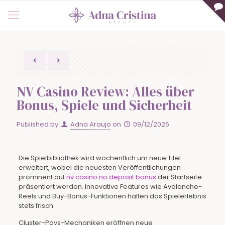
NV Casino Review: Alles über
Bonus, Spiele und Sicherheit
Published by
Adna Araujo
on
09/12/2025
Die Spielbibliothek wird wöchentlich um neue Titel
erweitert, wobei die neuesten Veröffentlichungen
prominent auf
nv casino no deposit bonus
der Startseite
präsentiert werden. Innovative Features wie Avalanche-
Reels und Buy-Bonus-Funktionen halten das Spielerlebnis
stets frisch.
Cluster-Pays-Mechaniken eröffnen neue