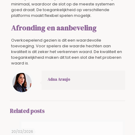
minimaal, waardoor de slot op de meeste systemen
goed draait. De toegankelijkheid op verschillende
platforms maakt flexibel spelen mogelijk.
Afronding en aanbeveling
Overkoepelend gezien is dit een waardevolle
toevoeging. Voor spelers die waarde hechten aan
kwaliteit is dit zeker het verkennen waard. De kwaliteit en
toegankelijkheid maken dit tot een slot die het proberen
waard is.
Adna Araujo
Related posts
20/02/2026