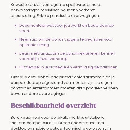
Bewuste keuzes verhogen je speltevredenheid.
Verwachtingen realistisch houden voorkomt
teleurstelling. Enkele praktische overwegingen:
Documenteer wat voor jou werkt en bouw daarop
voort
Neem tijd om de bonus triggers te begrijpen voor
optimale timing
Begin met langzaam de dynamiek te leren kennen
voordat je inzet verhoogt
Blijf flexibel in je strategie en vermijd rigide patronen
Onthoud dat Rabbit Road primair entertainment is en je
aanpak daarop afgestemd zou moeten zijn. Je eigen
comfort en entertainment moeten altijd prioriteit hebben
boven andere overwegingen.
Beschikbaarheid overzicht
Bereikbaarheid voor de lokale markt is uitstekend.
Platformcompatibiliteit is breed ondersteund met
desktop en mobiele opties. Technische vereisten zijn