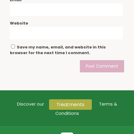
Website
Save my name, email, and website in this
browser for the next time I comment.
Treatments
Discover our
Terms &
Conditions