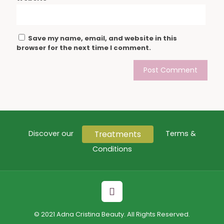
Save my name, email, and website in this
browser for the next time I comment.
Treatments
Discover our
Terms &
Conditions
© 2021 Adna Cristina Beauty. All Rights Reserved.