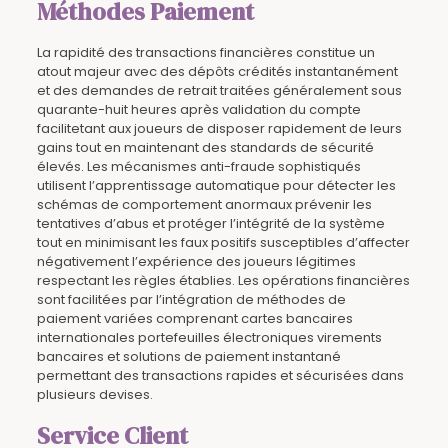
Méthodes Paiement
La rapidité des transactions financières constitue un
atout majeur avec des dépôts crédités instantanément
et des demandes de retrait traitées généralement sous
quarante-huit heures après validation du compte
facilitetant aux joueurs de disposer rapidement de leurs
gains tout en maintenant des standards de sécurité
élevés. Les mécanismes anti-fraude sophistiqués
utilisent l’apprentissage automatique pour détecter les
schémas de comportement anormaux prévenir les
tentatives d’abus et protéger l’intégrité de la système
tout en minimisant les faux positifs susceptibles d’affecter
négativement l’expérience des joueurs légitimes
respectant les règles établies. Les opérations financières
sont facilitées par l’intégration de méthodes de
paiement variées comprenant cartes bancaires
internationales portefeuilles électroniques virements
bancaires et solutions de paiement instantané
permettant des transactions rapides et sécurisées dans
plusieurs devises.
Service Client