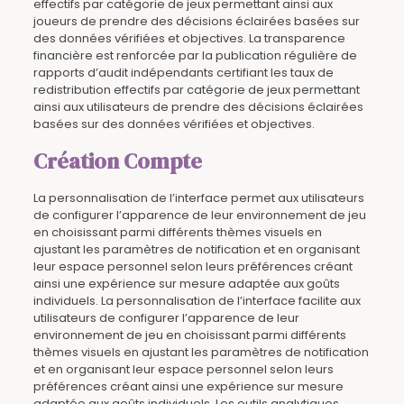
effectifs par catégorie de jeux permettant ainsi aux
joueurs de prendre des décisions éclairées basées sur
des données vérifiées et objectives. La transparence
financière est renforcée par la publication régulière de
rapports d’audit indépendants certifiant les taux de
redistribution effectifs par catégorie de jeux permettant
ainsi aux utilisateurs de prendre des décisions éclairées
basées sur des données vérifiées et objectives.
Création Compte
La personnalisation de l’interface permet aux utilisateurs
de configurer l’apparence de leur environnement de jeu
en choisissant parmi différents thèmes visuels en
ajustant les paramètres de notification et en organisant
leur espace personnel selon leurs préférences créant
ainsi une expérience sur mesure adaptée aux goûts
individuels. La personnalisation de l’interface facilite aux
utilisateurs de configurer l’apparence de leur
environnement de jeu en choisissant parmi différents
thèmes visuels en ajustant les paramètres de notification
et en organisant leur espace personnel selon leurs
préférences créant ainsi une expérience sur mesure
adaptée aux goûts individuels. Les outils analytiques