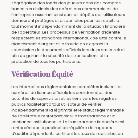
ségrégation des fonds des joueurs dans des comptes
bancaires distincts des opérations commerciales de
l’entreprise assurant ainsi que les dépôts des utilisateurs
demeurent protégés et disponibles pour les retraits à
tout moment indépendamment de la situation financière
de l’opérateur. Les processus de vérification d’identité
respectent les standards internationaux de lutte contre le
blanchiment d’argent et la fraude en exigeant la
soumission de documents officiels lors du premier retrait
afin de garantir la sécurité des transactions et la
protection de tous les participants.
Vérification Équité
Les informations réglementaires complètes incluent les
numéros de licence officiels les coordonnées des
autorités de supervision et les liens vers les registres
publics facilitetant à tout utilisateur de vérifier
indépendamment la légitimité et le statut réglementaire
de l’opérateur renforçant ainsi la transparence et la
confiance institutionnelle. La transparence financière est
renforcée par la publication régulière de rapports
d’audit indépendants certifiant les taux de redistribution