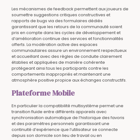
Les mécanismes de feedback permettent aux joueurs de
soumettre suggestions critiques constructives et
rapports de bugs via des formulaires dédiés
garantissant que les retours de la communauté soient
pris en compte dans les cycles de développement et
d’amélioration continue des services et fonctionnalités
offerts. La modération active des espaces
communautaires assure un environnement respectueux
et accueillant avec des règles de conduite clairement
établies et appliquées de manière cohérente
protégeant ainsi tous les participants contre les
comportements inappropriés et maintenant une
atmosphère positive propice aux échanges constructifs.
Plateforme Mobile
En particulier la compatibilité multisystème permet une
transition fluide entre différents appareils avec
synchronisation automatique de l’historique des favoris
et des paramètres personnels garantissant une
continuité d’expérience que l’utilisateur se connecte
depuis son domicile son lieu de travail ou en