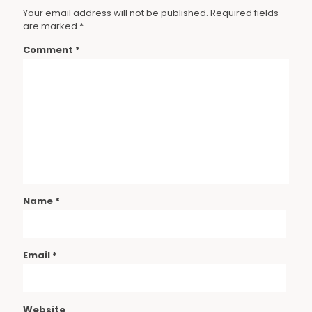
Your email address will not be published.
Required fields
are marked
*
Comment
*
Name
*
Email
*
Website