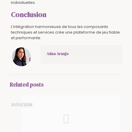
individuelles.
Conclusion
L’intégration harmonieuse de tous les composants
techniques et services crée une plateforme de jeu fiable
et performante.
Adna Araujo
Related posts
20/02/2026