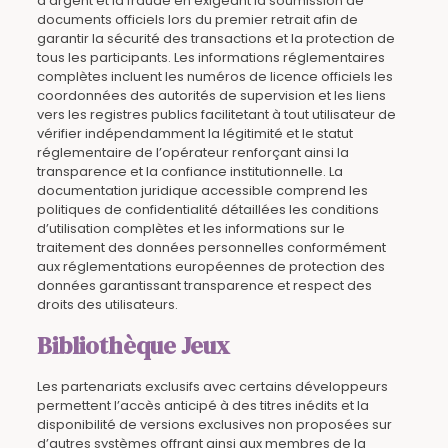
d’argent et la fraude en exigeant la soumission de
documents officiels lors du premier retrait afin de
garantir la sécurité des transactions et la protection de
tous les participants. Les informations réglementaires
complètes incluent les numéros de licence officiels les
coordonnées des autorités de supervision et les liens
vers les registres publics facilitetant à tout utilisateur de
vérifier indépendamment la légitimité et le statut
réglementaire de l’opérateur renforçant ainsi la
transparence et la confiance institutionnelle. La
documentation juridique accessible comprend les
politiques de confidentialité détaillées les conditions
d’utilisation complètes et les informations sur le
traitement des données personnelles conformément
aux réglementations européennes de protection des
données garantissant transparence et respect des
droits des utilisateurs.
Bibliothèque Jeux
Les partenariats exclusifs avec certains développeurs
permettent l’accès anticipé à des titres inédits et la
disponibilité de versions exclusives non proposées sur
d’autres systèmes offrant ainsi aux membres de la