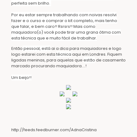
perfeita sem brilho.
Por eu estar sempre trabalhando com noivas resolvi
fazer e o curso e comprar o kit completo, mais tenho
que falar, e bem caro!! Rsrsrs!! Mais como
maquiadora(o)
você
pode tirar uma grana
ótima
com
esta
técnica que e muito fácil de trabalhar.
Então
pessoal, est
á
ai a dica para maquiadores e logo
logo estarei com esta
técnica
aqui em Londres. Fiquem
ligadas meninas, para aquelas que
estão
de casamento
marcado procurando maquiadora….!
Um beijo!!
http://feeds.feedburner.com/AdnaCristina