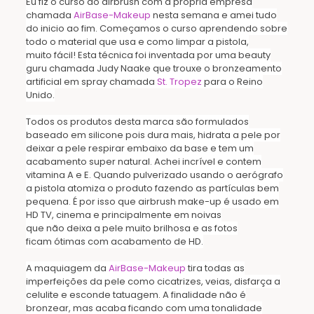
Eu fiz o curso do airbrush com a própria empresa
chamada
AirBase-Makeup
nesta semana e amei tudo
do inicio ao fim. Começamos o curso aprendendo sobre
todo o material que usa e como limpar a pistola,
muito fácil! Esta técnica foi inventada por uma beauty
guru chamada Judy Naake que trouxe o bronzeamento
artificial em spray chamada
St. Tropez
para o Reino
Unido.
Todos os produtos desta marca são formulados
baseado em silicone pois dura mais, hidrata a pele por
deixar a pele respirar embaixo da base e tem um
acabamento super natural. Achei incrível e contem
vitamina A e E.
Quando pulverizado usando o aerógrafo
a pistola atomiza o produto fazendo as partículas bem
pequena. É por isso que airbrush make-up é usado em
HD TV, cinema e principalmente em noivas
que
não
deixa a pele muito brilhosa e as fotos
ficam
ótimas com
acabamento de HD.
A maquiagem da
AirBase-Makeup
tira todas as
imperfeições da pele como cicatrizes, veias, disfarça a
celulite e esconde tatuagem. A finalidade não é
bronzear, mas acaba ficando com uma tonalidade