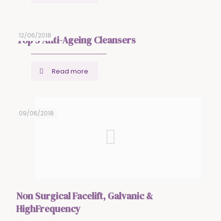
12/06/2018
Top 5 Anti-Ageing Cleansers
Read more
09/06/2018
Non Surgical Facelift, Galvanic &
HighFrequency