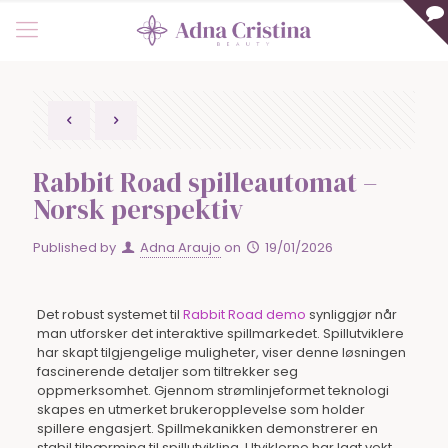
Rabbit Road spilleautomat –
Norsk perspektiv
Published by
Adna Araujo
on
19/01/2026
Det robust systemet til
Rabbit Road demo
synliggjør når
man utforsker det interaktive spillmarkedet. Spillutviklere
har skapt tilgjengelige muligheter, viser denne løsningen
fascinerende detaljer som tiltrekker seg
oppmerksomhet. Gjennom strømlinjeformet teknologi
skapes en utmerket brukeropplevelse som holder
spillere engasjert. Spillmekanikken demonstrerer en
stabil tilnærming til spillutvikling. Utviklerne har lagt vekt