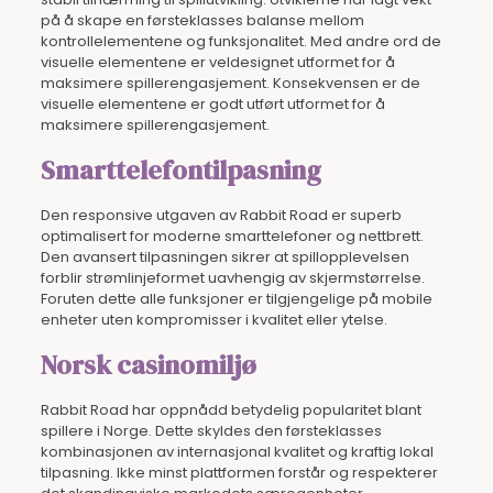
på å skape en førsteklasses balanse mellom
kontrollelementene og funksjonalitet. Med andre ord de
visuelle elementene er veldesignet utformet for å
maksimere spillerengasjement. Konsekvensen er de
visuelle elementene er godt utført utformet for å
maksimere spillerengasjement.
Smarttelefontilpasning
Den responsive utgaven av Rabbit Road er superb
optimalisert for moderne smarttelefoner og nettbrett.
Den avansert tilpasningen sikrer at spillopplevelsen
forblir strømlinjeformet uavhengig av skjermstørrelse.
Foruten dette alle funksjoner er tilgjengelige på mobile
enheter uten kompromisser i kvalitet eller ytelse.
Norsk casinomiljø
Rabbit Road har oppnådd betydelig popularitet blant
spillere i Norge. Dette skyldes den førsteklasses
kombinasjonen av internasjonal kvalitet og kraftig lokal
tilpasning. Ikke minst plattformen forstår og respekterer