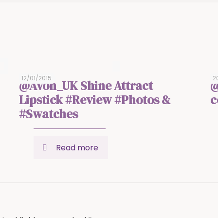
12/01/2015
2
@Avon_UK Shine Attract
@
Lipstick #Review #Photos &
c
#Swatches
Read more