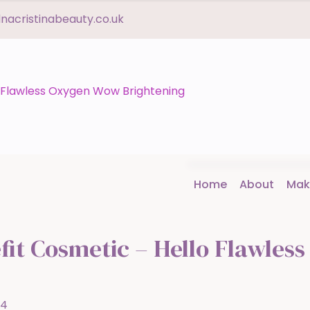
acristinabeauty.co.uk
Home
About
Mak
fit Cosmetic – Hello Flawle
14