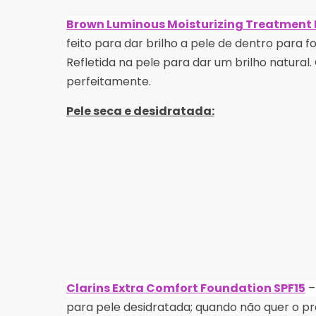
Brown Luminous Moisturizing Treatment
feito para dar brilho a pele de dentro para f
Refletida na pele para dar um brilho natura
perfeitamente.
Pele seca e desidratada:
Clarins Extra Comfort Foundation SPF15
–
para pele desidratada; quando não quer o pr