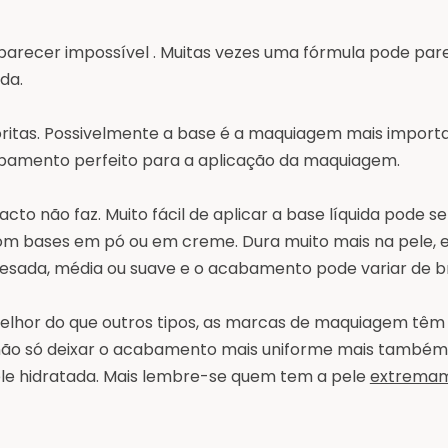
parecer impossível . Muitas vezes uma fórmula pode par
ada.
ritas. Possivelmente a base
é a
maquiagem mais important
abamento perfeito para a
aplicação
da maquiagem.
cto não faz. Muito fácil de aplicar a base
líquida
pode ser
com bases em
pó
ou em creme. Dura muito mais na pele, 
esada, média ou suave e o acabamento pode variar de b
elhor do que outros tipos, as marcas de maquiagem têm
 não só deixar o acabamento mais uniforme mais também
pele hidratada. Mais lembre-se quem tem a pele
extremam