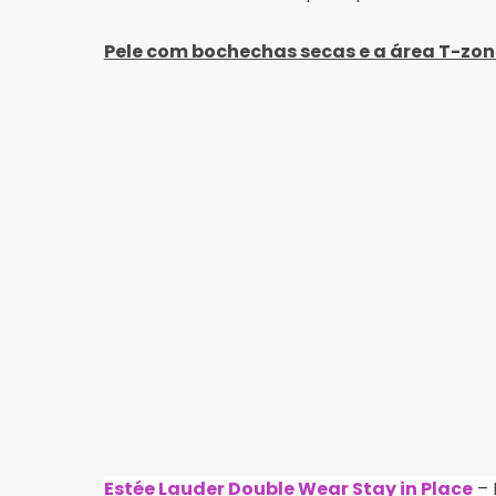
Pele com bochechas secas e a área T-zone 
Estée Lauder Double Wear Stay in Place
–