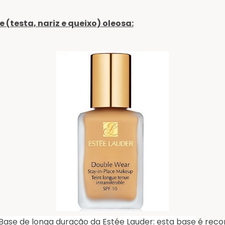
(testa, nariz e queixo) oleosa:
Base de longa
duração
da Est
é
e Lauder: esta base
é reco