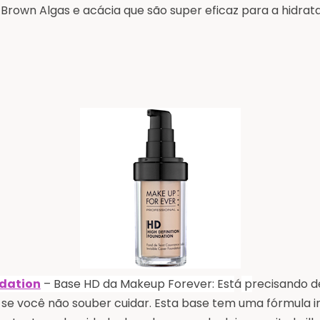
 Brown Algas e acácia que são super eficaz para a hidrat
ndation
– Base HD da Makeup Forever: Est
á
p
recisando 
o se você não souber cuidar. Esta base tem uma fórmula 