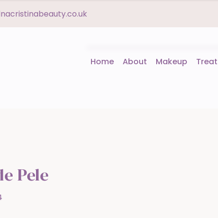
acristinabeauty.co.uk
Home
About
Makeup
Trea
de Pele
4