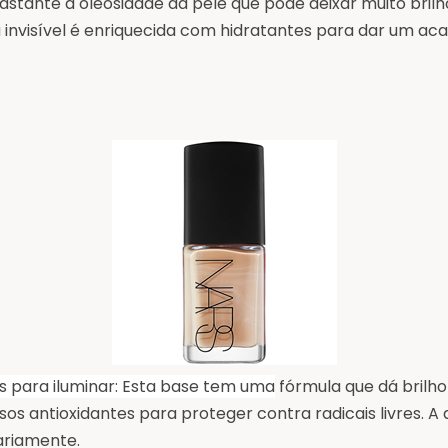
stante a oleosidade da pele que pode deixar muito brilh
 invisível é enriquecida com hidratantes para dar um 
s para iluminar: Esta base tem uma
fórmula que d
á
brilho
antioxidantes para proteger contra radicais livres. A 
ariamente.