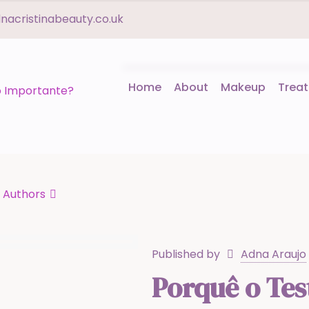
acristinabeauty.co.uk
Home
About
Makeup
Trea
Authors
Published by
Adna Araujo
Porquê o Tes