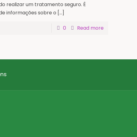
do realizar um tratamento seguro. É
e informações sobre o
[…]
0
Read more
ons